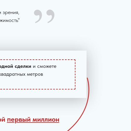
и зрения,
ижимость"
 одной сделки
и сможете
 квадратных метров
вой
первый миллион