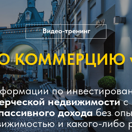
Видео-тренинг
O КОММЕРЦИЮ v
формации по инвестирова
ерческой недвижимости
с 
пассивного дохода
без опы
вижимостью и какого-либо 