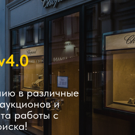
4.0
нию в различные
аукционов и
та работы с
риска!