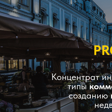
PR
Концентрат ин
типы
комм
созданию
нед