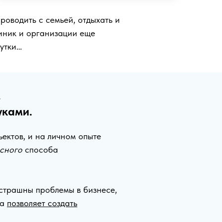
роводить с семьей, отдыхать и
линик и организации еще
сутки…
,
уками.
ъектов, и на личном опыте
сного
способа
 страшны проблемы в бизнесе,
на
позволяет создать